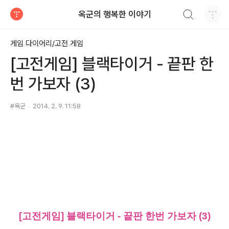
검색하기
옥군의 행복한 이야기
티스토리
게임 다이어리/고전 게임
[고전게임] 블랙타이거 - 끝판 한
번 가보자 (3)
#옥군
2014. 2. 9. 11:58
[고전게임] 블랙타이거 - 끝판 한번 가보자 (3)