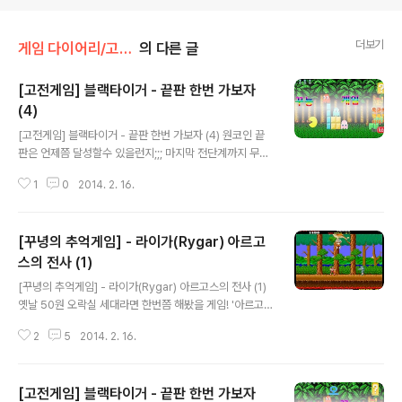
더보기
게임 다이어리/고전 게임
의 다른 글
[고전게임] 블랙타이거 - 끝판 한번 가보자
(4)
글 내용
[고전게임] 블랙타이거 - 끝판 한번 가보자 (4) 원코인 끝
판은 언제쯤 달성할수 있을런지;;; 마지막 전단계까지 무난
하게 공략하고 있었는데 갑자기 집중력 저하로 순식간에
1
0
2014. 2. 16.
연속 다이;;; 나이가 들어가니 확실히 집중력이 오래가지를
못하는듯 하네요;;;
[꾸녕의 추억게임] - 라이가(Rygar) 아르고
스의 전사 (1)
글 내용
[꾸녕의 추억게임] - 라이가(Rygar) 아르고스의 전사 (1)
옛날 50원 오락실 세대라면 한번쯤 해봤을 게임! '아르고
스 전사' 또는 '라이가(Rygar)'로 알려진 추억의 게임 입니
2
5
2014. 2. 16.
다. 왕년에 옥군이 원코인 끝판가기 리스트에 올라가 있는
게임 중 하나였습니다. ^^ 이게임 이름이 생각이 나지 않아
서 며칠동안 검색해서 겨우 찾아내었습니다. 오랜만에 하
[고전게임] 블랙타이거 - 끝판 한번 가보자
니 역시 예전실력은 어림도 없네요 ^^ 하지만 추억에 빠져