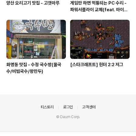
양산 오리고기 맛집 - 고갯마루
게임만 하면 먹통되는 PC 수리 -
파워서플라이 교체(feat. 마이크
로닉스 CLASSIC II)
화명동 맛집 - 수정 국수방(물국
[스타크래프트] 헌터 2:2 저그
수/비빔국수/왕만두)
의안내
티스토리
로그인
고객센터
© Daum Corp.