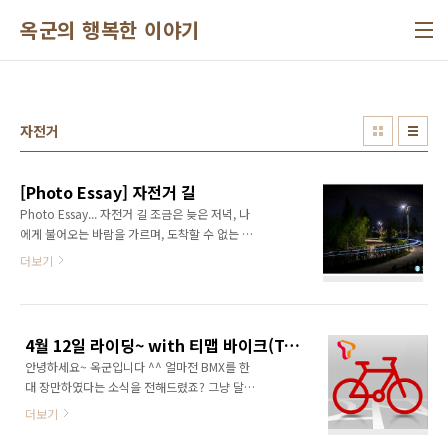
본문 바로가기
옥군의 행복한 이야기
자전거
[Photo Essay] 자전거 길
Photo Essay... 자전거 길 조금은 늦은 저녁, 나
에게 불어오는 바람을 가르며, 도착할 수 없는 목
적지를 향해 쉼없이 달려간다~ -화명생태공원
더보기
자전거길- -옥군의 행복한 이야기
4월 12일 라이딩~ with 티맵 바이크(Tmap Bike)
안녕하세요~ 옥군입니다 ^^ 얼마전 BMX를 한
대 장만하였다는 소식을 전해드렸죠? 그냥 달리
니 심심해서 기록을 남기며 달려보았습니다. ^^
더보기
기록어플은 Tmap으로 유명한 SK플래닛社의
티맵바이크(Tmap Bike) 입니다. (티맵 바이크