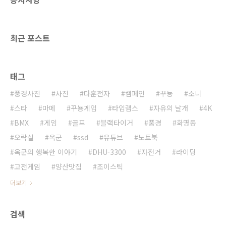
최근 포스트
태그
풍경사진
사진
다훈전자
캠페인
꾸뇽
소니
스타
마메
꾸뇽게임
타임랩스
자유의 날개
4K
BMX
게임
골프
블랙타이거
풍경
화명동
오락실
옥군
ssd
유튜브
노트북
옥군의 행복한 이야기
DHU-3300
자전거
라이딩
고전게임
양산맛집
조이스틱
더보기
검색