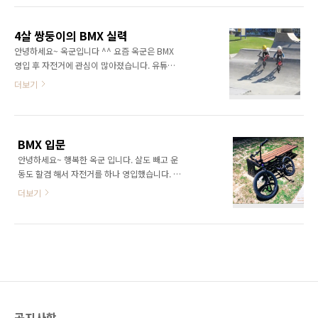
주행기록 화면-티맵 홈페이지) 티맵바이크
(Tmap Bike) 어플의 주행기록 화면입니다. 스
4살 쌍둥이의 BMX 실력
마트폰 화면은 깜빡하고 스샷은 찍어놓지 않았
안녕하세요~ 옥군입니다 ^^ 요즘 옥군은 BMX
네요 ^^ 위 화면은 티맵 홈페이지에서 확인할 수
영입 후 자전거에 관심이 많아졌습니다. 유튜브
있는 자신의 구간기록 화면입니다. 총 16.5km
영상 검색하던 중 재미있는 영상이 있어서 하나
더보기
를 주행하였으며 평균속도 12.8km/h, 최고속도
올립니다. ^^ 4살짜리 쌍둥이의 BMX 라이딩 모
26.1km/h 라고 나오네요. 제일 중요한 칼로리
습인데요. 4살이라고는 믿겨지지 않는 실력이랍
소모는 약 859kcal가 소모되었다고 나오네요.
니다.^^;; 난 뭐냔...ㅡ.ㅡ;;; 저도 이 아이들처럼
(티맵 바이크 구간기록 화면-티맵 홈페이지) 티
(?) 실력자가 되는 그날까지 열심히 연습해야겠
맵 홈페이지에서 확인 할 수 있는 구간 기..
BMX 입문
습니다. ㅎㅎ 동영상은 아래에 있습니다. ^^ 그
안녕하세요~ 행복한 옥군 입니다. 살도 빼고 운
럼 모두들 즐거운 하루 되세요~~ ^^ (4살 쌍둥
동도 할겸 해서 자전거를 하나 영입했습니다. ^^
이의 BMX 실력)
그런데 영입한 자전거가 일반 자전거가 아니라
더보기
BMX 입니다 ㅎㅎ 오래전부터 한번 타보고 싶었
던 BMX 였는데 더 늦기 전에 큰맘 먹고 영입을
했습니다. 아직 기본 라이딩 조차 익숙치 않아서
비틀거리며 타고 있습니다....만.. 언젠간 저도 바
니홉도 하고 벽타고 가고 할 날이 있을까요?
^^;; 앞으로 옥군의 BMX 소식도 종종 전하겠습
니다. 그럼 모두들 즐거운 하루 되세요 ^^
공지사항