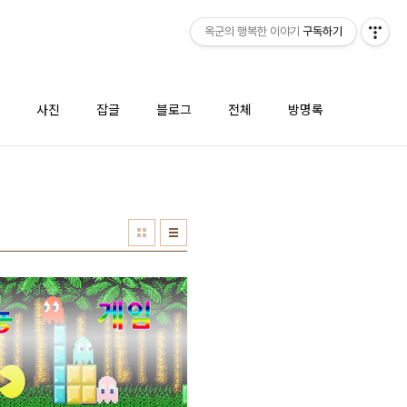
옥군의 행복한 이야기
구독하기
사진
잡글
블로그
전체
방명록