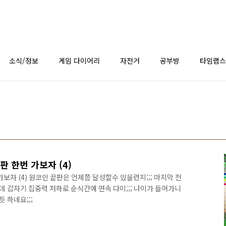
소식/정보
게임 다이어리
자전거
공부방
타임랩스
판 한번 가보자 (4)
가보자 (4) 원코인 끝판은 언제쯤 달성할수 있을런지;;; 마지막 전
 갑자기 집중력 저하로 순식간에 연속 다이;;; 나이가 들어가니
 하네요;;;