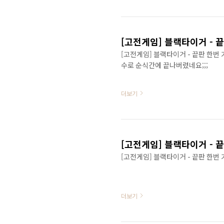
[고전게임] 블랙타이거 - 끝
[고전게임] 블랙타이거 - 끝판 한번 
수로 순식간에 끝나버렸네요;;;
더보기
[고전게임] 블랙타이거 - 끝
[고전게임] 블랙타이거 - 끝판 한번 가
더보기