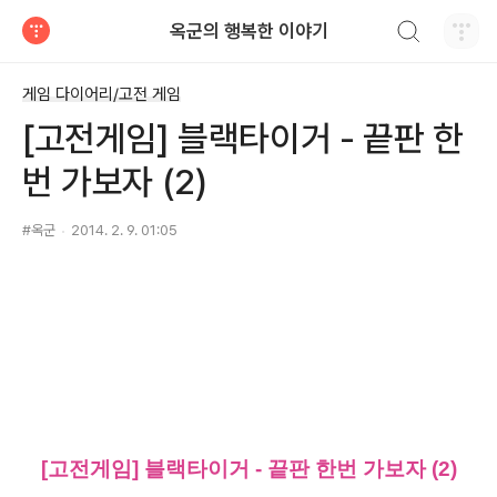
검색하기
옥군의 행복한 이야기
티스토리
게임 다이어리/고전 게임
[고전게임] 블랙타이거 - 끝판 한
번 가보자 (2)
#옥군
2014. 2. 9. 01:05
[고전게임] 블랙타이거 - 끝판 한번 가보자 (2)