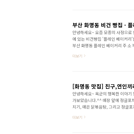
스크 앞에 위치한 메뉴판 입니다. 
싶어서 '레드 벨벳 라떼'를 주문했습
끼리 둘이서..
부산 화명동 비건 빵집 - 
안녕하세요~ 요즘 모종의 사정으로 
에 있는 비건빵집 '플레인 베이커리'
부산 화명동 플레인 베이커리 주 소 부
간 오전 10시 ~ 오후 10시 (빵 
더보기
플레인 베이커리는 흔히 '비건 빵집'
우유, 버터'가 들어가지 않는 식물성
즈음 모종의 이유(피부가 안좋아서 병
안녕하세요~ 옥군의 행복한 이야기 
가보았습니다.^^ 매장 앞에 정글포
치기, 매은 닭볶음탕, 그리고 정글포
서 문을 열고 안으로 들어가 볼까요? 
더보기
매장 안으로 들어오면 안쪽에 카운터
습이 다 보이네요. 그만큼 청결하게
그리고 주변을 살펴봅니다. 매장의 규