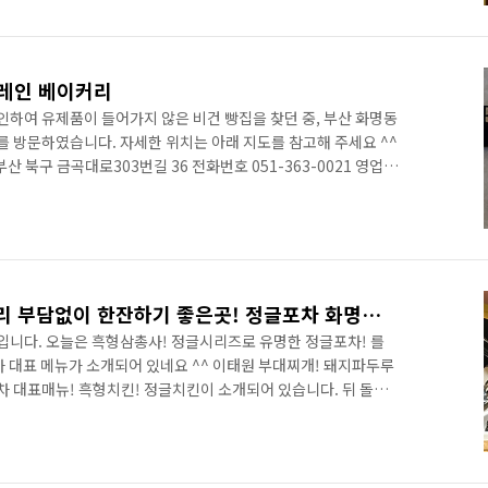
평소에는 카페모카를 즐겨 마시는데, 오늘은 뭔가 달달한게 마시고
니다. 가게 안쪽 풍경 입니다. 좌석은 그리 많지 않지만 친구, 연인
플레인 베이커리
인하여 유제품이 들어가지 않은 비건 빵집을 찾던 중, 부산 화명동
를 방문하였습니다. 자세한 위치는 아래 지도를 참고해 주세요 ^^
산 북구 금곡대로303번길 36 전화번호 051-363-0021 영업시
소진 시 조기 마감 할수도 있다고 하네요^^) 휴무일 매주 화요일 화명동
으로 이야기하는 곳입니다. 보통의 빵을 만들때 사용하는 '계란,
 재료로만 빵을 만드는게 특징이죠. 평소에는 관심이 없었는데, 요
원에 가니 유제품이 안좋다고 하시네요;;)로 인하여 좋아하..
[화명동 맛집] 친구,연인끼리 부담없이 한잔하기 좋은곳! 정글포차 화명점 - 흑형삼총사, 정글시리즈~
입니다. 오늘은 흑형삼총사! 정글시리즈로 유명한 정글포차! 를
차 대표 메뉴가 소개되어 있네요 ^^ 이태원 부대찌개! 돼지파두루
차 대표매뉴! 흑형치킨! 정글치킨이 소개되어 있습니다. 뒤 돌아
참! 매장 운영시간은 오후 4시30분 ~ 새벽 4시까지 입니다. ^^
 및 주방 전경이 오픈형으로 보입니다. 안에서 음식 조리하는 모
 관리하고 있다는걸 보여주는 것이겠죠?? 일단 자리에 앉습니다.
모는 대략 이정도 라고 보시면 됩니다. 동네 친구끼리, 연인 끼