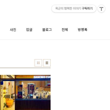
옥군의 행복한 이야기
구독하기
사진
잡글
블로그
전체
방명록