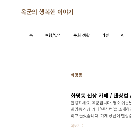
본문 바로가기
옥군의 행복한 이야기
홈
여행/맛집
문화 생활
리뷰
AI
화명동
화명동 신상 카페 / 댄싱컵 
안녕하세요. 옥군입니다. 평소 쉬는날
화명동 신상 카페 '댄싱컵'을 소개하
려고 들렀습니다. 가게 상단에 댄싱
입니다. 가게 문을 열고 들어서면 
더보기
기한 느낌이 듭니다. 데스크 맞은편 