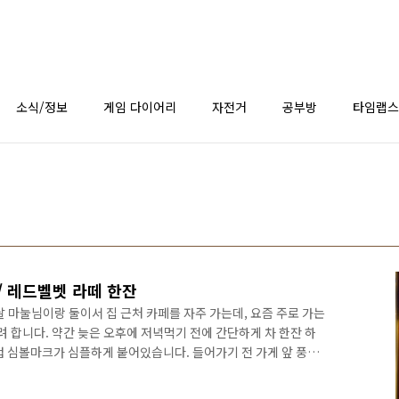
소식/정보
게임 다이어리
자전거
공부방
타임랩스
/ 레드벨벳 라떼 한잔
 마눌님이랑 둘이서 집 근처 카페를 자주 가는데, 요즘 주로 가는
려 합니다. 약간 늦은 오후에 저녁먹기 전에 간단하게 차 한잔 하
컵 심볼마크가 심플하게 붙어있습니다. 들어가기 전 가게 앞 풍경
보이는 풍경 입니다. 다른 프렌차이즈 카페와는 다르게 뭔가 아기자
벽면 입니다. 커피, 찻잔, 화분 등을 아기자기하게 꾸며놨네요. 데