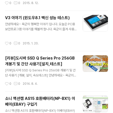
작성시간
0
0
2015. 8. 12.
제거 후 재설치 -> 해결 안됨 ㆍ게임 삭제 ..
A6000까지 사용하며 이번 A7R2에 기다가 크네요 ^^ 옥
군도 조심스레 체험단을 신청해 봅니다. 소니 A7R2에 관
심있으신 분들은 체험단 신청해 보세요~~ 신청은 아래 소
V3 이야기 (윈도우8.1 백신 성능 테스트)
니코리아 홈페이지에 가면 안내되어 있습니다. 체험단 신
글 내용
안녕하세요~ 옥군의 행복한 이야기 입니다. 오늘은 PC용
청: http://www.sony.co.kr/alpha/handler/AlphaEv
보안프로그램 이야기를 해볼까 합니다. 옥군이 즐겨 사용
ent-EventJoin?notice_id&event_id=10001190&
하는 보안프로그램은 안랩社의 V3 제품입니다. 예전 MS-
eventTpCd=3&PgNo=3_1&wish_area_yn=N 참!!
DOS 3.0 시절부터 사용하던 프로그램이라 나름 애착이
체험단 신청은 8월 12일(수)까지 입니다.^^ 그럼 옥군의
작성시간
0
0
2015. 1. 20.
가는 제품입니다. 하지만 윈도우, 인터넷 시대로 넘어오며
행복한 이야기 였습니다.
V3는 각종 백신테스트에서 저조한 성능을 보여줬습니다.
AV-TEST등 유명 백신테스트 결과에서도 줄곧 5~60%
[리뷰]도시바 SSD Q Series Pro 256GB
대의 탐지율을 보여왔었습니다. 문득 요즈음 V3의 탐지율
개봉기 및 간단 사용기[설치,테스트]
이 예전에 비해 많은 발전이 되었다는 소문?을 듣고 유명한
글 내용
보안프로그램 테스트 기관인 AV-TEST.org에 들러 최신
[리뷰]도시바 SSD Q Series Pro 256GB 개봉기 및 간
백신 테스트 결과를 검색해 봤습니다. 결론부터 이야기하
단 사용기 [개봉, 설치, 속도테스트] 안녕하세요~ 옥군의
자면... V3제품의 성능이 상당히 괄목할 만한 성장을 하였
행복한 이야기 입니다.^^ 오늘은 얼마전 새로 영입한 도시
작성시간
0
0
2014. 8. 4.
습니다. 아래 스크린샷은 AV..
바 SSD Q Series Pro[256GB]를 만나보도록 하겠습
니다. 이 모델은 MLC 메모리를 사용하여 읽기속도 554M
B/s, 쓰기속도 512MB/s로(제조사 공개 스펙) MLC메모
소니 액션캠 AS15 호환배터리(NP-BX1) 이
리의 특성상 쓰기속도가 발군인 모델입니다. 우선 간단한
베이(EBAY) 구입기
개봉 사진을 보시겠습니다. 박스 디자인은 평범합니다. SS
글 내용
D 본체를 부각시킨 사진이 중앙에 배치되어 있으며 하단에
소니 액션캠 AS15 호환배터리(NP-BX1) 이베이(EBAY)