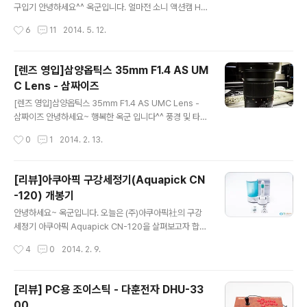
용량 및 기본스펙이 표시되어 있습니다. 옥군이 영입한 모
구입기 안녕하세요^^ 옥군입니다. 얼마전 소니 액션캠 HD
델은 256GB 용량 입니다. 도시바 정품 인증 스티커 입니
R-AS15를 구입하였습니다. 일상이나 레저활동할때 좀 더
작성시간
6
11
2014. 5. 12.
다. 정품인증 스티커가 없을 시 무상A/S의 어려움이 발생..
가볍고 부담없이 촬영할 수 있는 영상장비가 필요하여 구
입을 하였습니다. 구입하고 나니 한가지 문제가 있더군요.
바로 배터리!!! 기본 배터리1개로는 2시간 남짓 촬영하면
[렌즈 영입]삼양옵틱스 35mm F1.4 AS UM
거의 방전이 되어버리는 현상이 O.o;;; 그리하여 보조배터
C Lens - 삼짜이즈
리를 구입하기로 하였습니다. 소니 액션캠 HDR-AS15의
글 내용
배터리 모델명은 NP-BX1 입니다. 검색을 해보니 정품 배
[렌즈 영입]삼양옵틱스 35mm F1.4 AS UMC Lens -
터리 가격이 나옵니다. 정품 가격이 약 4만원가량 합니다.
삼짜이즈 안녕하세요~ 행복한 옥군 입니다^^ 풍경 및 타임
2개 정도 더 구입하고싶은데 약 8만원정도 하네요;;; 문득
랩스 촬영용으로 삼양광학 Samyang Polar 35mm F1.
작성시간
0
1
2014. 2. 13.
요즘 이슈가 되고있는 해외직구가 생각이 났습니다. 바로
4 AS UMC 렌즈를 영입하였습니다 물건 받고 기쁜 마음
이베이(w..
에 일단 사진 먼저 올립니다 ^^ ◆ 삼양 Polar 35mm F1.
4 AS UMC Lens 이 렌즈는 국내 광학기기 제조회사인
[리뷰]아쿠아픽 구강세정기(Aquapick CN
삼양에서 출시한 렌즈 입니다 주요 특징은 신품 기준 저렴
-120) 개봉기
한 가격(약 50만원대)에 밝은 조리개 값(F1.4)로 가성비가
글 내용
아주 뛰어난 제품입니더 가성비가 뛰어나다고 해서 품질이
안녕하세요~ 옥군입니다. 오늘은 (주)아쿠아픽社의 구강
떨어지느냐? 도 아닙니다 삼양의 별명이 '삼짜이쯔'로 불리
세정기 아쿠아픽 Aquapick CN-120을 살펴보고자 합니
울 만큼 화질도 정평이 나 있습니다. 그런데 가격이 왜이리
다. 아쿠아픽은 일반적으로 식사 후 칫솔을 이용해 하는 양
작성시간
4
0
2014. 2. 9.
저렴하냐구요? 바로 이 제품은 AF를 지원하지 ..
치방식이 아닌 물을 이용하여 구강세정을 해주는 제품입니
다. ◆ (아쿠아픽 구강세정기 Aquapick CN-120) 택배
상자 택배상자는 언제봐도 가슴이 설렙니다. 아무 이유없
[리뷰] PC용 조이스틱 - 다훈전자 DHU-33
이...두근두근...^^ ◆ (아쿠아픽 구강세정기 Aquapick C
00