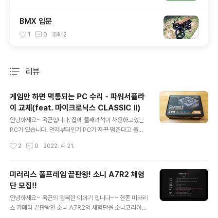
BMX 입문
1
0
조회
2
리뷰
분류 전체보기
주요 글 목록
게임만 하면 먹통되는 PC 수리 - 파워서플라
이 교체(feat. 마이크로닉스 CLASSIC II)
글 내용
안녕하세요~ 옥군입니다. 집에 둘째녀석이 사용하고있는
PC가 있습니다. 언제부터인가 PC가 자꾸 멈춘다고 둘째
가 이야기하네요. 주로 게임을 하면 게임이 멈춘다고 해서
작성시간
2
0
2022. 4. 21.
한번 살펴봤습니다. 둘째녀석이 사용중인 PC 입니다. ㆍC
PU : i5-3570K ㆍRAM : DDR3 16G(8G x 2) ㆍVGA
: NVIDIA Geforce 1060 6G ㆍSSD : SATA 500G
미러리스 풀프레임 끝판왕! 소니 A7R2 체험
ㆍPOW : OASIS 600W 대충 사양이 이러한데... 게임 먹
단 모집!!
통 증상을 살펴보니... 게임을 하다 그래픽이 깨지거나, 게
글 내용
임 캐릭터 모양이 이상하게 나오거나하는 증상이 나타나다
안녕하세요~ 옥군의 행복한 이야기 입니다~~ 현존 미러리
가... 일정 시간이 지나면 먹통이 되는 증상이 발현되는걸
스 카메라 끝판왕인 소니 A7R2의 체험단을 소니코리아에
확인했습니다. 그래서 1차조치로 ㆍ그래픽카드 드라이버
서 모집합니다. 옥군은 A77부터 시작해서 A580, A900,