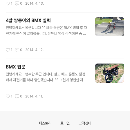
작성시간
1
0
2014. 4. 13.
SK플래닛社의 티맵바이크(Tmap Bike) 입니다. (티맵 바
이크 주행기록 화면-티맵 홈페이지) 티맵바이크(Tmap Bi
ke) 어플의 주행기록 화면입니다. 스마트폰 화면은 깜빡하
4살 쌍둥이의 BMX 실력
고 스샷은 찍어놓지 않았네요 ^^ 위 화면은 티맵 홈페이지
글 내용
안녕하세요~ 옥군입니다 ^^ 요즘 옥군은 BMX 영입 후 자
에서 확인할 수 있는 자신의 구간기록 화면입니다. 총 16.5
전거에 관심이 많아졌습니다. 유튜브 영상 검색하던 중 재
km를 주행하였으며 평균속도 12.8km/h, 최고속도 26.1
미있는 영상이 있어서 하나 올립니다. ^^ 4살짜리 쌍둥이
km/h 라고 나오네요. 제일 중요한 칼로리 소모는 약 859
의 BMX 라이딩 모습인데요. 4살이라고는 믿겨지지 않는
kcal가 소모되었다고 나오네요. (티맵 바이크 구간기록 화
작성시간
1
0
2014. 4. 12.
실력이랍니다.^^;; 난 뭐냔...ㅡ.ㅡ;;; 저도 이 아이들처럼(?)
면-티맵 홈페이지) 티맵 홈페이지에서 확인 할 수 있는 구
실력자가 되는 그날까지 열심히 연습해야겠습니다. ㅎㅎ
간 기..
동영상은 아래에 있습니다. ^^ 그럼 모두들 즐거운 하루 되
BMX 입문
세요~~ ^^ (4살 쌍둥이의 BMX 실력)
글 내용
안녕하세요~ 행복한 옥군 입니다. 살도 빼고 운동도 할겸
해서 자전거를 하나 영입했습니다. ^^ 그런데 영입한 자전
거가 일반 자전거가 아니라 BMX 입니다 ㅎㅎ 오래전부터
한번 타보고 싶었던 BMX 였는데 더 늦기 전에 큰맘 먹고
작성시간
1
0
2014. 4. 11.
영입을 했습니다. 아직 기본 라이딩 조차 익숙치 않아서 비
틀거리며 타고 있습니다....만.. 언젠간 저도 바니홉도 하고
벽타고 가고 할 날이 있을까요? ^^;; 앞으로 옥군의 BMX
소식도 종종 전하겠습니다. 그럼 모두들 즐거운 하루 되세
요 ^^
의안내
티스토리
로그인
고객센터