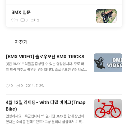
BMX 입문
1
0
조회
2
자전거
분류 전체보기
주요 글 목록
[BMX VIDEO] 슬로우모션 BMX TRICKS
글 내용
멋진 BMX 트릭들을 감상할 수 있는 영상입니다. 주로 파
크 트릭 위주로 촬영된 영상입니다. 슬로우모션 영상으로
편집되어 있어서 고난이도의 BMX트릭 연습에 참고가 많
이 되는 영상입니다. 우리나라에도 영상에서처럼 XGAME
작성시간
0
0
2014. 7. 29.
파크가 많이 생겼으면 좋겠네요. 출처 : 유튜브 링크 : htt
p://www.youtube.com/watch?v=NjIK9Qyr4KE 설
명 : Produced by Joe Coales sees Diamondbac
4월 12일 라이딩~ with 티맵 바이크(Tmap
k UK bring three new riders on board from the fl
Bike)
ow team. Chris Czako, Jamie Price & Jay Cowle
글 내용
y. Check out the new guys rippin it up with Dan,
안녕하세요~ 옥군입니다 ^^ 얼마전 BMX를 한대 장만하
Del and Nik a..
였다는 소식을 전해드렸죠? 그냥 달리니 심심해서 기록을
남기며 달려보았습니다. ^^ 기록어플은 Tmap으로 유명한