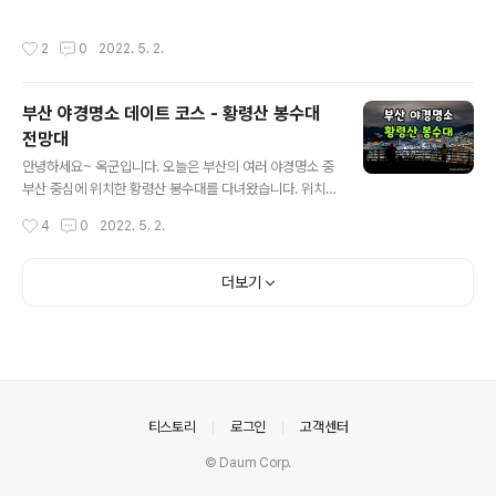
아래 지도를 참고해 주세요~~ [양산 고갯마루 오리고기
온국수와 비빔국수, 그리고 사이드메뉴로 만두를 주문하였
집] 주 소 : 경남 양산시 어실로 495 전 화 : 055-363-4
습니다. 여름에는 콩국수를 먹으러 한번 와봐야 겠네요. 물
작성시간
2
0
2022. 5. 2.
999 영업시간 : 10:30 ~ 20:00 휴 무 : 매달 1,3번째 일
은 셀프서비스여서 물컵과 물을 챙겨서 갑니다. 김치와 양
요일 정기휴무 정면에서 바라본 고갯마루 건물 풍경입니
념은 ..
다. 건물 오른편 골목으로 들어가면 주차장에 주차를 하실
부산 야경명소 데이트 코스 - 황령산 봉수대
수 있습니다. 주차장에 주차를 하고 입구쪽으로 가다 찍은
전망대
사진 입니다. 별채같은 건물이 하나 더 있는데 지금은 사용
글 내용
하지 않는것 같네요. 별채 사이에 정원처럼 꾸민곳이 있네
안녕하세요~ 옥군입니다. 오늘은 부산의 여러 야경명소 중
요. 여름이면 도랑사이에 물이 흐를거 같이 생긴 곳이네요.
부산 중심에 위치한 황령산 봉수대를 다녀왔습니다. 위치
입구 모습입니다. 자동문을 열고 들어서면... 식당 안쪽 모
는 아래 지도를 참고해 주세요~ [황령산 봉수대 위치] 부산
작성시간
4
0
2022. 5. 2.
습을 ..
에 살고계신 분들이라면 한번쯤은 다 가봤을 황령산 봉수
대 입니다. 예전에는 전망대 아래길에서 걸어서 올라와야
하는데, 지금은 황령산 전망대 주차장에 주차를 하고 등산
더보기
로를 조금만 올라가면 바로 전망대로 가실 수 있습니다. 전
망대는 봉수대 바로 아래쪽에 위치해 있습니다. 위치는 아
래 지도를 참조해 주시기 바랍니다. [황령산 전망대 주차
장] 황령산 전망대 주차장 모습 입니다. 늦은밤 시간인데도
차량이 많이 주차가 되어 있네요. 평상시에도 야경을 보러
많이 오는거 같네요. 주차장 옆쪽에는 전망대와 화장실이
의안내
티스토리
로그인
고객센터
위치해 있습니다. 어린아이들이나 어르신..
© Daum Corp.