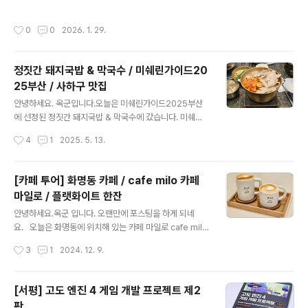
육덮밥 입니다.찰진 기름이 좌르르 흐르는듯한 동파육의
의 밥을 책임지던 밥솥이 작동을 안하는겁니다. 밥솥 입니
비주얼이 일품입니다. 동파육덮밥에는 고수를 추가하였는
다...(사실 이 사진에는 비밀이...ㄷㄷㄷ) 잘 작동하다가 어
작성시간
0
0
2026. 1. 29.
데 쌉싸름한 고수 특유의 향과 ..
느날 갑자기 전원이 들어오지 않습니다.몇년전에 내솥 코
팅이 벗겨져서 AS센터를 다녀온적이 있는데 거기를 다시
갔습니다.AS센터가 집이랑 가까워서 별 생각없이 갔습니
정짓간 돼지국밥 & 막국수 / 미쉐린가이드20
다. 사진에는 없는데 AS센터 자체 주차장이 없어서 바로
25부산 / 사하구 맛집
근처 아파트 주차장에 주차를 하게 안내를 하고 있습니다.
글 내용
주차자리가 구석에 조금 빡빡한 공간에 하나 있었는데 별
안녕하세요. 옥군입니다.오늘은 미쉐린가이드2025부산
생각없이 주차를 했습니다.후진주차를 평소와 다름없이 하
에 선정된 정짓간 돼지국밥 & 막국수에 갔습니다. 미쉐린
였는데 갑자기 !! 뿌지직!!하는 소리가 나는겁니다. 놀래서
가이드2025부산에 선정되어서 더 유명해진? 국밥집 입니
작성시간
4
1
2025. 5. 13.
차를 세우고 뒤로 갔더니.....
다.사실 저는 이제까지 정짓간을 몰랐습니다.ㅎㅎ 가게 입
구 입니다.검정 테마의 배너가 깔끔하면서 눈길을 끄는 분
위기 입니다. 입구 맞은편에 웨이팅이 많은 경우 대기할 수
[카페 투어] 화명동 카페 / cafe milo 카페
있는 대기실이 있습니다.냉난방기가 있어서 여름에는 시원
마일로 / 플랫화이트 한잔
하게, 겨울에는 따뜻하게 기다릴 수 있을거 같습니다. 입구
글 내용
오른편에 있는 메뉴판 입니다.기다리면서 메뉴를 고를 수
안녕하세요.옥군 입니다. 오랜만에 포스팅을 하게 되네
있겠네요. 입구에 들어서면 미쉐린가이드, 대한민국 한식
요. 오늘은 화명동에 위치해 있는 카페 마일로 cafe milo
대가등 수상한 정보를 전시해 놨습니다. 가게 내부 모습입
를 다녀왔습니다. 카페 마일로 브랜드는 생긴지 오래되지
작성시간
3
1
2024. 12. 9.
니다.사진에 없는곳도 많은데 가게 내부가 생각보다 넓고,
는 않았지만 요즘 곳곳에서 심심찮게 볼 수 있는 프랜차이
테이블간격도 넓어서 여유있는 분위기에..
즈 카페입니다. 매장 앞 전경 입니다.깔끔하고 산뜻한 첫인
상인거 같습니다. 매장 앞쪽에는 벤치도 준비되어 있는데,
[서평] 고도 엔진 4 게임 개발 프로젝트 제2
쌀쌀한 날씨를 위해 준비된 담요와 떨어져 있는 낙엽이 뭔
판