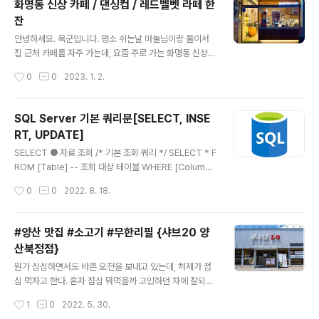
화명동 신상 카페 / 댄싱컵 / 레드벨벳 라떼 한
있는 '인자한키친'입니다. 근처에 볼일이 있어서 갔다가 점
잔
심시간이 되어서 근처 괜찮은 맛집을 검색하다 발견한 곳
글 내용
입니다. 처음에는 근처 돼지국밥집을 가려다가(제가 돼지
안녕하세요. 옥군입니다. 평소 쉬는날 마눌님이랑 둘이서
국밥을 엄청 좋아합니다.) 평소에 안먹어본 메뉴가 먹고 싶
집 근처 카페를 자주 가는데, 요즘 주로 가는 화명동 신상
어서 검색하던 중, 오믈렛과 카츠가 맛있다고 해서 들렀습
카페 '댄싱컵'을 소개하려 합니다. 약간 늦은 오후에 저녁먹
작성시간
0
0
2023. 1. 2.
니다. 입구에 간판이 눈에 띄지 않아서 지도를 켜고 걸어가
기 전에 간단하게 차 한잔 하려고 들렀습니다. 가게 상단에
면 찾았는데도 지나쳤다 다시 돌아와서 발견하고 들어..
댄싱컵 심볼마크가 심플하게 붙어있습니다. 들어가기 전
가게 앞 풍경입니다. 가게 문을 열고 들어서면 보이는 풍경
SQL Server 기본 쿼리문[SELECT, INSE
입니다. 다른 프렌차이즈 카페와는 다르게 뭔가 아기자기
RT, UPDATE]
한 느낌이 듭니다. 데스크 맞은편 벽면 입니다. 커피, 찻잔,
글 내용
화분 등을 아기자기하게 꾸며놨네요. 데스크 앞에 위치한
SELECT ● 자료 조회 /* 기본 조회 쿼리 */ SELECT * F
메뉴판 입니다. 평소에는 카페모카를 즐겨 마시는데, 오늘
ROM [Table] -- 조회 대상 테이블 WHERE [Column]
은 뭔가 달달한게 마시고 싶어서 '레드 벨벳 라떼'를 주문했
= '[ColumnValue]' -- 조회 조건 and [Column] = '[Cl
작성시간
0
0
2022. 8. 18.
습니다. 가게 안쪽 풍경 입니다. 좌석은 그리 많지 않지만
umnValue]' -- 조회조건 추가 INSERT ● 자료 입력 /*
친구, 연인끼리 둘이서..
DATA 삽입 쿼리 */ INSERT INTO [Table]([Colum
n], [Column]) VALUES ([Value], [Value]) UPDATE
#양산 맛집 #소고기 #무한리필 {샤브20 양
● 자료 수정 /* 자료 수정, 갱신 */ UPDATE [Table]--
산북정점}
조회 대상 테이블 SET [Column]='[Value]' -- 수정할
글 내용
칼럼및 칼럼 값 WHERE [Column] = '[Value]'-- 조회
뭔가 심심하면서도 바쁜 오전을 보내고 있는데, 처제가 점
조건
심 먹자고 한다. 혼자 점심 뭐먹을까 고민하던 차에 잘되었
다 싶어서 바로 콜~~ 양산에 맛있는 샤브샤브집이 있다고
작성시간
1
0
2022. 5. 30.
하면서 거기서 보자고 했다. 위치는 아래 지도를 참조... {샤