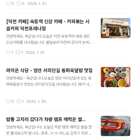
작성시간
0
0
2026. 1. 31.
메세지가 하단에 뜨게 되는데 다시시작을 하고나면 ..
대화하는 데 중점을 두었습니다. 1. 이미지의 주인공: 젠틀
한 카리스마의 CEO오늘의 주인공은 30대 후반에서 40
대 초반의 세련된 한국인 남성입니다.헤어스타일: 자연스
[덕천 카페] 숙등역 신상 카페 - 커피볶는 시
러운 웨이브가 들어간 흑발 사이로 비치는 흰색 하이라이
골커피 덕천포레나점
트가 포인트입니다. 자칫 밋밋할 수 있는 스타일에 중후함
글 내용
과 세련미를 동시에 부여했습니다.표정: 차분하면서도 또
안녕하세요. 옥군입니다.오늘은 덕천 숙등역에 새로 생긴
렷한 눈빛으로 카메라를 응시하고 있습니다. 무표정 속에
신상카페를 다녀왔습니다. 볼일보러 덕천에 갔다가 눈에
서 느껴지는 자신감이 전문적인 CEO의 분위기를 완성합
띄는 카페가 있길래 지나치지 못하고 들어가 봤습니다. 커
작성시간
1
1
2026. 1. 31.
니다.디테일: 피부의 자연스러운 모공과 미세한 주름까지
피볶는 시골커피라는 이름의 신상카페 입니다.프렌차이즈
표현되어, AI 특유의 '매끄러움'을 벗어나..
체인점인데 매장 분위기가 뭔가 좋아보입니다. 아메리카노
가 2,000원 이네요.모든음료 주문 시 1잔 당 콜드브루 파
라이온 식당 - 양산 서리단길 동파육덮밥 맛집
우치를 증정하는 이벤트를 하고 있네요 매장 앞에 있는 명
글 내용
안녕하세요~ 옥군입니다.오늘은 양산 서리단길에 있는 동
패? 인데 반짝 반짝 이뻐 보입니다.^^ 테이크아웃 주문을
파육덮밥이 맛있는 라이온식당을 다녀왔습니다. 배가 너무
하고 기다리는동안 매장안으로 들어가 봤습니다.햇살이 내
고파서 주변 사진은 찍지 못했네요 ^^;;; 메뉴판도 따로 촬
리쬐는 오전 시간이라 그런건지 매장 분위기가 따뜻한 느
영을 안해서 업체에 등록된 메뉴판을 대신합니다. ^^;;마눌
낌입니다. 매장 한켠에 다양한 제품들이 전시가 되어있습
작성시간
0
1
2026. 1. 30.
님이랑 둘이서 SET C(동파육덮밥, 연어새우장덮밥, 바오
니다.원두커피, 콜드브루, 드립커피, 텀블러등이 판매되고
꽃등심)을 주문하였습니다.조금 기다리니 음식들이 나왔습
있네요. 이벤트로 받은 콜드브..
니다. 우선 연어새우장덮밥 입니다.비주얼이 장난이 아니
밥통 고치러 갔다가 차량 램프 깨먹은 썰...
네요...ㄷㄷㄷ보기만 해도 부들부들해 보이는 식감이 느껴
글 내용
집니다. 반찬으로 나오는 감태에 밥과 연어등을 싸서 먹으
안녕하세요. 옥군입니다. 오늘은 차량 램프 깨먹은 썰을 한
면 맛있다고 해서 먹어봤습니다.맛있네요 ^^ 다음은 동파
번 풀어보고자 합니다...흑흑...ㅠ.ㅠ 어느날 갑자기 저희 집