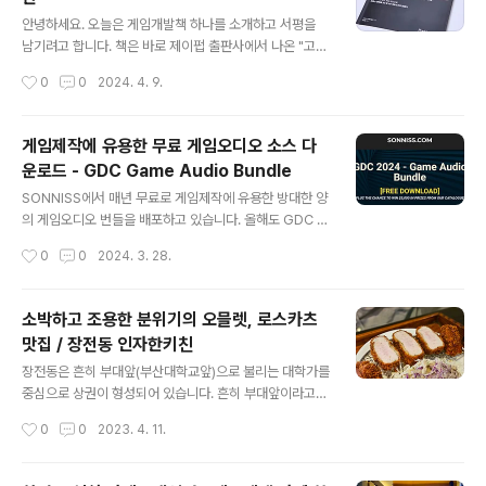
가 운치있어 보이네요 ^^ 매장 앞에 있는 키오스크로 주문
글 내용
을 하면 되는것 같습니다. 주문을 하고 카페 안으로 들어가
안녕하세요. 오늘은 게임개발책 하나를 소개하고 서평을
봅니다. 요즘 중소형 카페가 그러하듯 매장안은 그리 크지
남기려고 합니다. 책은 바로 제이펍 출판사에서 나온 "고도
않지만 아담하고 아기자기하게 꾸며져 있는것 같습니
엔진 4 게임 개발 프로젝트 - 2판" 입니다. 요즘 많은 관심
작성시간
0
0
2024. 4. 9.
다. 카페 마일로의 특징인지 아니면 매장 운영하시는분의
을 받고 있는 "고도엔진"을 이용한 게임개발 책 입니다. 보
취향인지 모르겠지만 테이..
통 게임엔진은 언리얼엔진과 유니티엔진이 유명하고 많이
사용하는데, 몇년전부터 새롭게 떠오르는 오픈소스 게임엔
게임제작에 유용한 무료 게임오디오 소스 다
진이 바로 '고도엔진' 입니다. 고도엔진이 작년에 새로이 고
운로드 - GDC Game Audio Bundle
도엔진4 버전이 나왔는데, 이 버전에 맞게 나온 'Godot 4
글 내용
Game Development Projects - seconds edition'
SONNISS에서 매년 무료로 게임제작에 유용한 방대한 양
을 이번에 제이펍에서 번역하여 출판한 책 입니다. 책은 총
의 게임오디오 번들을 배포하고 있습니다. 올해도 GDC 2
7개의 챕터로 이뤄져 있으며, 챕터1에서는 고도엔진4 소
024 - Game Audio Bundle 이라는 제목으로 새로운
작성시간
0
0
2024. 3. 28.
개로 이뤄져 있으며, 챕터2 ~ 챕터 6까지는 각 챕..
게임오디오 번들을 배포한다는 소식을 전해드립니다. 용량
이 무려 27.5GB에 달한다고 하니 시간되실 때 꼭 다운로
드 받아두시기 바랍니다. GDC 2024 Game Audio Bu
소박하고 조용한 분위기의 오믈렛, 로스카츠
ndle - SONNISS GDC 2024 Game Audio Bundle
맛집 / 장전동 인자한키친
In celebration of #GDC2024 we are giving away
글 내용
27.5GB+ of high-quality sound effects from our
장전동은 흔히 부대앞(부산대학교앞)으로 불리는 대학가를
amazing vendors here at Sonniss. No attribution
중심으로 상권이 형성되어 있습니다. 흔히 부대앞이라고
is required and..
하면 지하철 1호선 부산대역부터 부산대학교정문까지의
작성시간
0
0
2023. 4. 11.
일대 거리를 말합니다. 현재는 이 거리를 부산대학교 젋음
의 거리라고 부르고 있습니다. 이번에 가본 식당은 같은 장
전동이긴 하지만 부대앞에서는 약간 떨어진 곳에 위치해