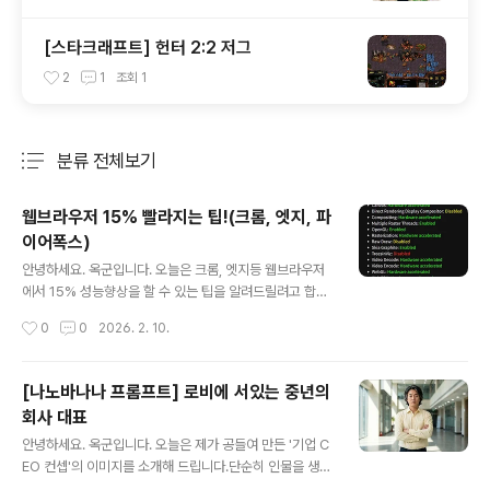
[스타크래프트] 헌터 2:2 저그
2
1
조회
1
분류 전체보기
주요 글 목록
웹브라우저 15% 빨라지는 팁!(크롬, 엣지, 파
이어폭스)
글 내용
안녕하세요. 옥군입니다. 오늘은 크롬, 엣지등 웹브라우저
에서 15% 성능향상을 할 수 있는 팁을 알려드릴려고 합니
다. 크롬 개발팀에서 공식 발표한 내용이라고 하니 어느정
작성시간
0
0
2026. 2. 10.
도 신뢰가 있는 팁이네요 ^^ 우선 크롬 기준으로 설명하겠
습니다. 브라우저 주소표시줄에 아래 텍스트를 넣고 엔터
를 치면chrome://flags 아래 창이 새로 뜨게 됩니다. 여
[나노바나나 프롬프트] 로비에 서있는 중년의
기서 아래 항목을 직접 찾거나 상단 검색창에 항목을 넣고
회사 대표
검색하면 해당 항목을 설정할 수 있습니다. skia graphit
글 내용
e 해당 항목을 찾으면 기본은 Default로 되어있는데 이거
안녕하세요. 옥군입니다. 오늘은 제가 공들여 만든 '기업 C
를 Enabled로 변경하면 됩니다. Skia Graphite 항목을
EO 컨셉'의 이미지를 소개해 드립니다.단순히 인물을 생성
Enabled로 변경하면 Chrome을 다시 시작하라는 안내
하는 것을 넘어, 공간이 주는 분위기와 인물의 신뢰감을 극