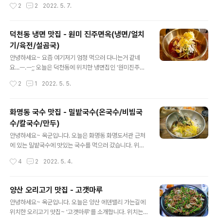
작성시간
2
2
2022. 5. 7.
말 가깝다는걸 알 수 있..
까... 언제부턴가 관성적으로 때가 되었으니 기념일을 챙기
고 있는 그런 기분이 들었다. 그래서 어버이날이 다가오는
이 시점에서 과연 어버이날이란 무엇인가?라는 생각이 들
덕천동 냉면 맛집 - 원미 진주면옥(냉면/얼치
어 이 글을 작성하게 되었다. 우선 얄팍한 지식과 웹서핑으
기/육전/설곰국)
로 찾아낸 어버이날에 대한 정보를 정리해 보았다. 어버이
글 내용
날 관련 법 노인복지법 제6조(노인의 날 등) ②부모에 대한
안녕하세요~ 요즘 여기저기 엄청 먹으러 다니는거 같네
효사상을 앙양하기 위하여 매년 5월 8일을 어버이날로 한
요...ㅡ.ㅡ;; 오늘은 덕천동에 위치한 냉면집인 '원미진주면
다. 대한민국의 어버이날은 노인복지법 제6조 2항에 의해
옥'을 다녀왔습니다. 근처에 볼일이 있어 갔다가 출출하던
작성시간
2
1
2022. 5. 5.
법령으로 정해져 있다. 어버이..
차에 시원~한 냉면 한그릇 하면 좋을것 같아서 들렀습니
다. 위치는 아래 지도를 참조해 주시기 바랍니다. [원미진
주면옥 지도] (다음지도에는 '원미진주연옥'으로 검색해야
화명동 국수 맛집 - 밀밭국수(온국수/비빔국
나오네요. 상호명 오타가;;;) [원미 진주면옥] ㆍ주소 : 부산
수/칼국수/만두)
북구 금곡대로 24(덕천역 10번 출구에서 65m) ㆍ전화 :
글 내용
051-341-7350 건물 왼쪽편 골목길로 들어가면 전용 주
안녕하세요~ 옥군입니다. 오늘은 화명동 화명도서관 근처
차장도 있습니다. 주차는 대략 10대 정도 가능합니다. 매장
에 있는 밀밭국수에 맛있는 국수를 먹으러 갔습니다. 위치
안쪽은 평범한듯 하면서 곳곳에 포인트를 줘서 나름 아기
는 아래 지도를 참고해 주세요~ [화명동 밀밭국수 지도]
작성시간
4
2
2022. 5. 4.
자기한 느낌이 듭니다. 메뉴를 확인하고 주문을 합니다. 마
[화명동 밀밭국수] 주 소 : 부산 북구 화명대로12번길 86
눌님은 물냉면..
전화번호 : 051-364-3744 영업시간 : 오전 10시 ~ 오후
8시(라스트 오더 오후 7시 30분) 정기휴무 : 매주 월요일
양산 오리고기 맛집 - 고갯마루
휴무 주 차 : 가게건물 옆(2대 주차가능) 가게 안쪽 모습은
글 내용
안녕하세요~ 옥군입니다. 오늘은 양산 에덴밸리 가는길에
그리 넓진 않지만 깔끔하게 잘 정돈되어 있는 모습 입니다.
위치한 오리고기 맛집~ '고갯마루'를 소개합니다. 위치는
벽에 설치된 메뉴판을 보고 메뉴를 고르면 됩니다. 저희는