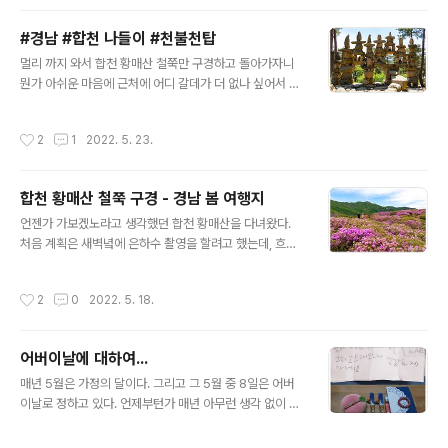
브20 양산북정점} 가게 앞에 주차를 하고 입구를 보니, 나
름 깔끔하게 정돈된 건물이 보인다. 입구에서 고민하는 사
#경남 #합천 나들이 #천불천탑
람들을 위해 유혹하는 안내문들... 가게 안으로 들어서니 제
글 내용
멀리 까지 와서 합천 황매산 철쭉만 구경하고 돌아가자니
법 넓었다. 평일날 이른 점심시간인데 손님들도 꽤 있는 편
뭔가 아쉬운 마음에 근처에 어디 갈데가 더 없나 싶어서 검
인거 같다. 자리에 앉아서 메뉴를 골랐다. 평일 점심이라 고
색해보니 근처에 천불천탑이라는데가 있어서 거기를 가 보
민할 것도 없이 80분 런치코스로 고고~ 육수에 넣어먹을
기로 했다. 천불천탑은 돌로 쌓은 탑이 많다고 해서 지어진
야채, 채소, 그리고 월남쌈에 넣어먹을 야채, 과일등을 먹고
작성시간
2
1
2022. 5. 23.
이름인거 같은데 일단 내비 목적지를 천불천탑으로 찍고
싶은만큼 담아올 수 있다. 쥬스, 음료도 종류별로 준비되어
출발하였다. 황매산에서는 대략 20분 좀 안걸린다고 나온
있다. 샐러드,..
다. 천불천탑으로 출발~~ {천불천탑 지도} 여기는 따로 주
합천 황매산 철쭉 구경 - 경남 봄 여행지
차장은 없는것 같고, 올라가는 입구 도로 갓길에 다들 주차
글 내용
를 해 놓은걸 볼 수 있다. 올라가는 길 입구에 표지판이 있
언젠가 가보겠노라고 생각했던 합천 황매산을 다녀왔다.
다. 300M 정도 올라가면 입구가 나오는것 같다. 이런 임
처음 계획은 새벽녘에 은하수 촬영을 할려고 했는데, 흐린
도같은 길을 따라 올라가면 된다. 올라가다 만난 녀석이
날씨로 실패하여, 주차장에서 잠시 잠을 자다가 아침에 철
다... 이녀석 이름이.... 뭐였더라??? 딱정벌레 인가? 나이가
쭉군락지를 구경하러 올라갔다. 황매산 철쭉구경하기에는
작성시간
2
0
2022. 5. 18.
들어가니 이제는 사람이..
'황매산 제1오토캠핑장'에 주차를 하면 정말 편하다. {황매
산 제1 오토캠핑장 지도} 주차장에서 10분 정도만 올라가
면 철쭉 군락지를 바로 구경할 수 있다. 하지만 철쭉 시즌에
어버이날에 대하여...
(철쭉 시즌 아니라도 많이 오는거 같다...)전국에서 여러 사
글 내용
람들이 오기 때문에 아침 일찍 오지 않으면 주차장이 거의
매년 5월은 가정의 달이다. 그리고 그 5월 중 8일은 어버
다 차버린다. 아침 8시경 주차장 풍경이다. 평일 오전시간
이날로 정하고 있다. 언제부턴가 매년 아무런 생각 없이 어
인데도 주차장이 거의 만차다. 평일인데...정말 사람이 많이
버이날을 지내왔던 것 같다. 물론 낳으시고 길러주신 어버
온것 같다. 주차장 뒷편으로 철쭉군락지가 일부 보인다. 정
이의 은혜를 잊고 살아가고 있다는 말은 아니다. 그냥 뭐랄