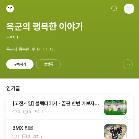
검색하기
티스토리
옥군의 행복한 이야기
구독자
1
옥군의 행복한 이야기 입니다.
구독하기
방명록
신고하기 레이어
열기
인기글
[고전게임] 블랙타이거 - 끝판 한번 가보자
(2)
0
0
조회
2
BMX 입문
1
0
조회
2