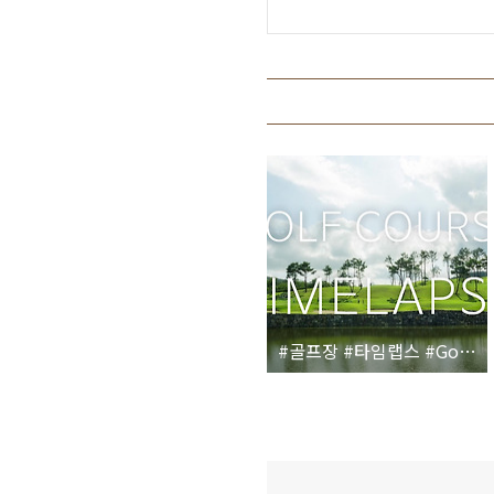
#골프장 #타임랩스 #Golf #Course #Timelapse #4K