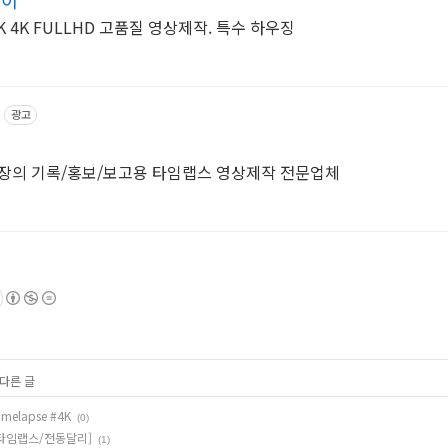
고해상도 DSLR 촬영으로 8K 4K FULLHD 고품질 영상제작. 특수 하우징
광고
현장의 기록/홍보/보고용 타임랩스 영상제작 전문업체
 다른 글
melapse #4K
(0)
장 타임랩스/전동달리]
(1)