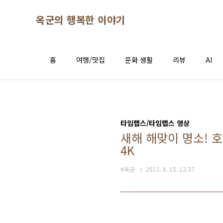
본문 바로가기
옥군의 행복한 이야기
홈
여행/맛집
문화 생활
리뷰
AI
타임랩스/타임랩스 영상
새해 해맞이 명소! 호미곶
4K
#옥군
2015. 8. 15. 12:37