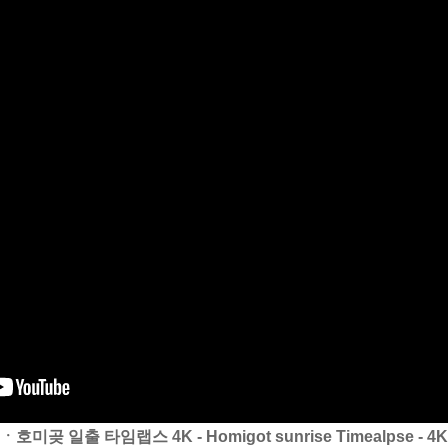
ㆍ호미곶 일출 타임랩스 4K - Homigot sunrise Timealpse - 4K