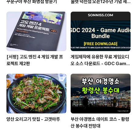
꾸문구야 부산 화명점 방문기
울렛 덕천점 오픈12주년 기념 세
일]
[서평] 고도 엔진 4 게임 개발 프
게임제작에 유용한 무료 게임오디
로젝트 제2판
오 소스 다운로드 - GDC Game
Audio Bundle
양산 오리고기 맛집 - 고갯마루
부산 야경명소 데이트 코스 - 황령
산 봉수대 전망대