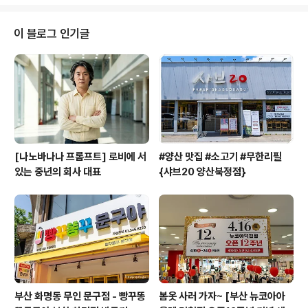
실력자가 되는 그날까지 열심히 연습해야겠습니다. ㅎㅎ
동영상은 아래에 있습니다. ^^ 그럼 모두들 즐거운 하루 되
세요~~ ^^ (4살 쌍둥이의 BMX 실력)
이 블로그 인기글
[나노바나나 프롬프트] 로비에 서
#양산 맛집 #소고기 #무한리필
있는 중년의 회사 대표
{샤브20 양산북정점}
부산 화명동 무인 문구점 - 빵꾸똥
봄옷 사러 가자~ [부산 뉴코아아